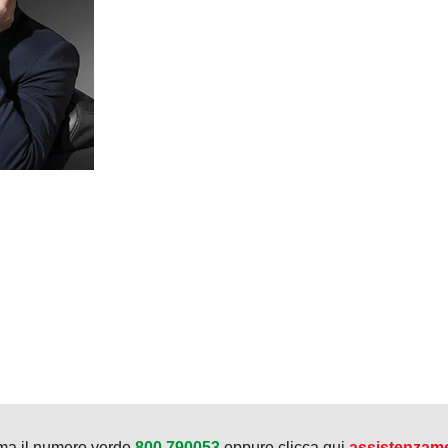
ma il numero verde
800.790053
oppure clicca qui
assistenzam