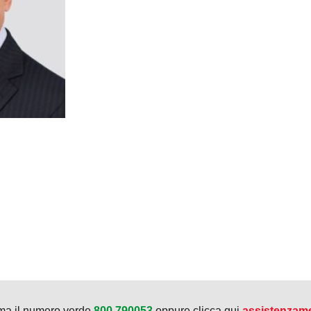
ma il numero verde
800.790053
oppure clicca qui
assistenzam